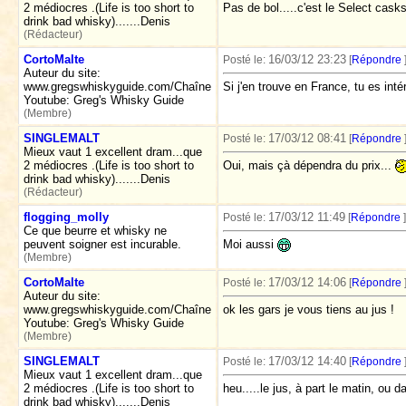
2 médiocres .(Life is too short to
Pas de bol.....c'est le Select casks
drink bad whisky).......Denis
(Rédacteur)
CortoMalte
16/03/12 23:23
Posté le:
[
Répondre
Auteur du site:
www.gregswhiskyguide.com/Chaîne
Si j'en trouve en France, tu es int
Youtube: Greg's Whisky Guide
(Membre)
SINGLEMALT
17/03/12 08:41
Posté le:
[
Répondre
Mieux vaut 1 excellent dram...que
2 médiocres .(Life is too short to
Oui, mais çà dépendra du prix...
drink bad whisky).......Denis
(Rédacteur)
flogging_molly
17/03/12 11:49
Posté le:
[
Répondre
]
Ce que beurre et whisky ne
peuvent soigner est incurable.
Moi aussi
(Membre)
CortoMalte
17/03/12 14:06
Posté le:
[
Répondre
Auteur du site:
www.gregswhiskyguide.com/Chaîne
ok les gars je vous tiens au jus !
Youtube: Greg's Whisky Guide
(Membre)
SINGLEMALT
17/03/12 14:40
Posté le:
[
Répondre
Mieux vaut 1 excellent dram...que
2 médiocres .(Life is too short to
heu.....le jus, à part le matin, ou 
drink bad whisky).......Denis