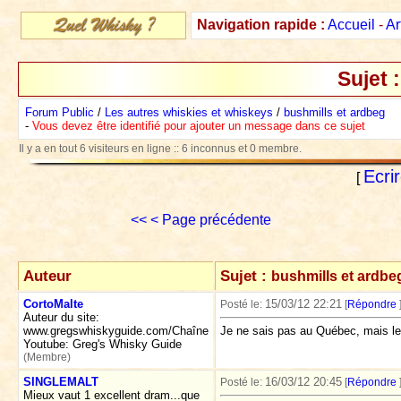
Navigation rapide :
Accueil
-
Ar
Sujet 
Forum Public
/
Les autres whiskies et whiskeys
/
bushmills et ardbeg
-
Vous devez être identifié pour ajouter un message dans ce sujet
Il y a en tout 6 visiteurs en ligne :: 6 inconnus et 0 membre.
Ecri
[
<<
< Page précédente
Auteur
Sujet :
bushmills et ardbe
CortoMalte
15/03/12 22:21
Posté le:
[
Répondre
Auteur du site:
www.gregswhiskyguide.com/Chaîne
Je ne sais pas au Québec, mais les
Youtube: Greg's Whisky Guide
(Membre)
SINGLEMALT
16/03/12 20:45
Posté le:
[
Répondre
Mieux vaut 1 excellent dram...que