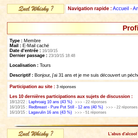
Navigation rapide :
Accueil
-
Ar
Profi
Type :
Membre
Mail :
E-Mail caché
Date d'entrée :
16/10/15
Dernier passage :
23/10/15 18:48
Localisation :
Tours
Descriptif :
Bonjour, j'ai 31 ans et je me suis découvert un péc
Participation au site :
3 réponses
Les 10 dernières participations aux sujets de discussion :
18/12/22
:
Laphroaig 10 ans (43 %)
- 22 réponses
16/10/15
:
Redbreast - Pure Pot Still - 12 ans (40 %)
- 22 réponses
16/10/15
:
Lagavulin 16 ans (43 %)
- 51 réponses
L'abus d'alcool