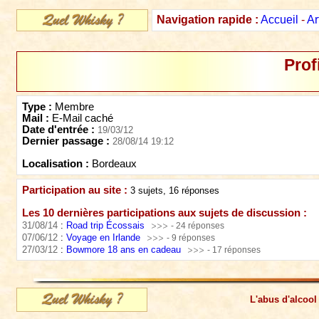
Navigation rapide :
Accueil
-
Ar
Prof
Type :
Membre
Mail :
E-Mail caché
Date d'entrée :
19/03/12
Dernier passage :
28/08/14 19:12
Localisation :
Bordeaux
Participation au site :
3 sujets, 16 réponses
Les 10 dernières participations aux sujets de discussion :
31/08/14
:
Road trip Écossais
- 24 réponses
07/06/12
:
Voyage en Irlande
- 9 réponses
27/03/12
:
Bowmore 18 ans en cadeau
- 17 réponses
L'abus d'alcool