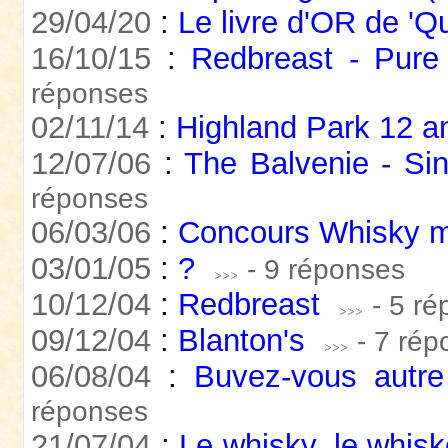
29/04/20
:
Le livre d'OR de 'Q
16/10/15
:
Redbreast - Pure 
réponses
02/11/14
:
Highland Park 12 a
12/07/06
:
The Balvenie - Sin
réponses
06/03/06
:
Concours Whisky 
03/01/05
:
?
- 9 réponses
10/12/04
:
Redbreast
- 5 r
09/12/04
:
Blanton's
- 7 ré
06/08/04
:
Buvez-vous autr
réponses
21/07/04
:
Le whisky, le whiske