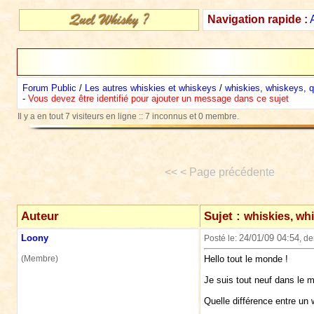
Navigation rapide :
Forum Public
/
Les autres whiskies et whiskeys
/
whiskies, whiskeys, qu
-
Vous devez être identifié pour ajouter un message dans ce sujet
Il y a en tout 7 visiteurs en ligne :: 7 inconnus et 0 membre.
<< < Page précédente
Auteur
Sujet :
whiskies, whi
Loony
24/01/09 04:54
Posté le:
, d
(Membre)
Hello tout le monde !
Je suis tout neuf dans le 
Quelle différence entre un