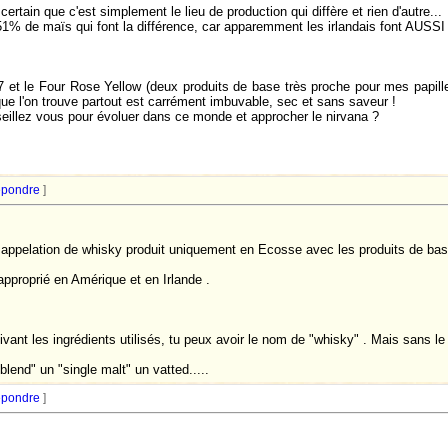
rtain que c'est simplement le lieu de production qui diffère et rien d'autre...
 51% de maïs qui font la différence, car apparemment les irlandais font AUSSI
°7 et le Four Rose Yellow (deux produits de base très proche pour mes papil
 que l'on trouve partout est carrément imbuvable, sec et sans saveur !
illez vous pour évoluer dans ce monde et approcher le nirvana ?
pondre
]
 appelation de whisky produit uniquement en Ecosse avec les produits de ba
approprié en Amérique et en Irlande .
vant les ingrédients utilisés, tu peux avoir le nom de "whisky" . Mais sans le 
lend" un "single malt" un vatted.....
pondre
]