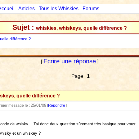
Accueil
-
Articles
-
Tous les Whiskies
-
Forums
Sujet :
whiskies, whiskeys, quelle différence ?
elle différence ?
Ecrire une réponse
[
]
Page :
1
skeys, quelle différence ?
25/01/09
ernier message le :
[
Répondre
]
monde de whisky... J'ai donc deux question sûrement très basique pour vous:
 whisky et un whiskey ?