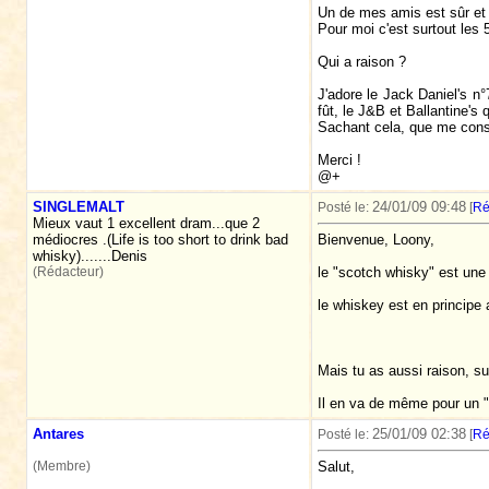
Un de mes amis est sûr et ce
Pour moi c'est surtout les
Qui a raison ?
J'adore le Jack Daniel's n
fût, le J&B et Ballantine's
Sachant cela, que me conse
Merci !
@+
SINGLEMALT
24/01/09 09:48
Posté le:
[
Ré
Mieux vaut 1 excellent dram...que 2
médiocres .(Life is too short to drink bad
Bienvenue, Loony,
whisky).......Denis
(Rédacteur)
le "scotch whisky" est une
le whiskey est en principe 
Mais tu as aussi raison, sui
Il en va de même pour un "b
Antares
25/01/09 02:38
Posté le:
[
Ré
(Membre)
Salut,