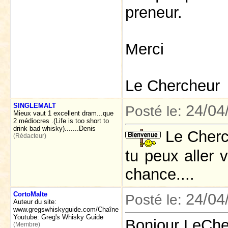
preneur.
Merci
Le Chercheur
SINGLEMALT
24/04
Posté le:
Mieux vaut 1 excellent dram...que
2 médiocres .(Life is too short to
drink bad whisky).......Denis
Le Cherch
(Rédacteur)
tu peux aller 
chance....
CortoMalte
24/04
Posté le:
Auteur du site:
www.gregswhiskyguide.com/Chaîne
Youtube: Greg's Whisky Guide
Bonjour LeChe
(Membre)