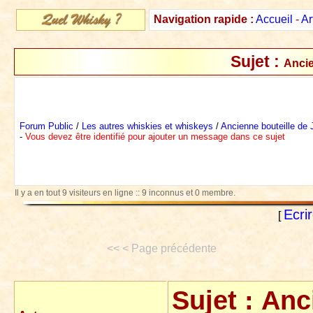
Navigation rapide :
Accueil
-
Ar
Sujet :
Ancie
Forum Public
/
Les autres whiskies et whiskeys
/
Ancienne bouteille de
-
Vous devez être identifié pour ajouter un message dans ce sujet
Il y a en tout 9 visiteurs en ligne :: 9 inconnus et 0 membre.
Ecri
[
<< < Page précédente
Sujet :
Anc