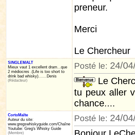
preneur.
Merci
Le Chercheur
SINGLEMALT
24/04
Posté le:
Mieux vaut 1 excellent dram...que
2 médiocres .(Life is too short to
drink bad whisky).......Denis
Le Cherch
(Rédacteur)
tu peux aller 
chance....
CortoMalte
24/04
Posté le:
Auteur du site:
www.gregswhiskyguide.com/Chaîne
Youtube: Greg's Whisky Guide
Bonjour LeChe
(Membre)