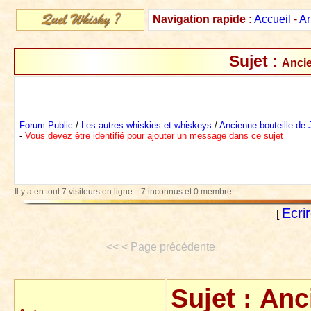
Navigation rapide :
Accueil
-
Ar
Sujet :
Ancie
Forum Public
/
Les autres whiskies et whiskeys
/
Ancienne bouteille de
-
Vous devez être identifié pour ajouter un message dans ce sujet
Il y a en tout 7 visiteurs en ligne :: 7 inconnus et 0 membre.
Ecri
[
<< < Page précédente
Sujet :
Anc