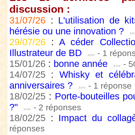
discussion :
31/07/26
:
L'utilisation de k
hérésie ou une innovation ?
29/07/26
:
A céder Collecti
Illustrateur de BD
- 1 répon
15/01/26
:
bonne année
- 
14/07/25
:
Whisky et célébr
anniversaires ?
- 1 réponse
18/02/25
:
Porte-bouteilles po
?"
- 2 réponses
18/02/25
:
Impact du collag
réponses