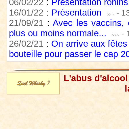
06/02/22
:
Presentation roninsp
16/01/22
:
Présentation
- 1
21/09/21
:
Avec les vaccins, 
plus ou moins normale...
-
26/02/21
:
On arrive aux fêtes
bouteille pour passer le cap 
L'abus d'alcoo
l