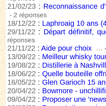
21/02/23
:
Reconnaissance d'u
- 2 réponses
18/12/22
:
Laphroaig 10 ans (
29/11/22
:
Départ définitif, q
réponses
21/11/22
:
Aide pour choix
13/09/22
:
Meilleur whisky tou
19/08/22
:
Distillerie à Nashvil
18/06/22
:
Quelle bouteille offr
16/05/22
:
Glen Garioch 15 an
20/04/22
:
Bowmore - unchillifi
09/04/22
:
Proposer une 'news