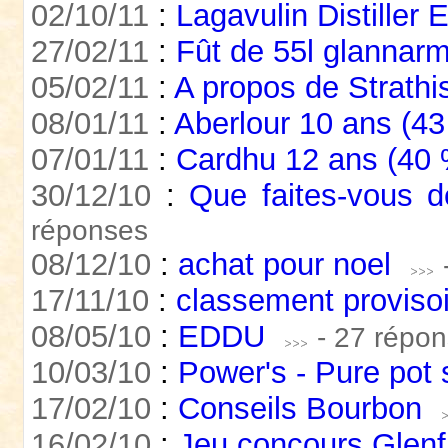
02/10/11
:
Lagavulin Distiller 
27/02/11
:
Fût de 55l glannarm
05/02/11
:
A propos de Strathi
08/01/11
:
Aberlour 10 ans (4
07/01/11
:
Cardhu 12 ans (40 
30/12/10
:
Que faites-vous d
réponses
08/12/10
:
achat pour noel
17/11/10
:
classement proviso
08/05/10
:
EDDU
- 27 répo
10/03/10
:
Power's - Pure pot s
17/02/10
:
Conseils Bourbon
16/02/10
:
Jeu concours Glenf