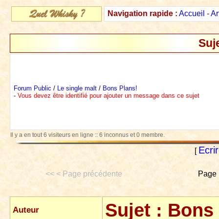
Navigation rapide :
Accueil
-
Ar
Suj
Forum Public
/
Le single malt
/
Bons Plans!
-
Vous devez être identifié pour ajouter un message dans ce sujet
Il y a en tout 6 visiteurs en ligne :: 6 inconnus et 0 membre.
Ecri
[
<< < Page précédente
Page 
Sujet :
Bons 
Auteur