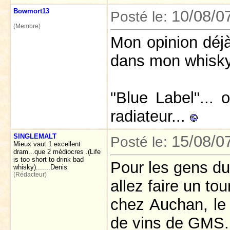
Bowmort13
10/08/0
Posté le:
(Membre)
Mon opinion déjà 
dans mon whisky
"Blue Label"... 
radiateur...
SINGLEMALT
15/08/0
Posté le:
Mieux vaut 1 excellent
dram...que 2 médiocres .(Life
is too short to drink bad
Pour les gens du
whisky).......Denis
(Rédacteur)
allez faire un t
chez Auchan, le 
de vins de GMS.