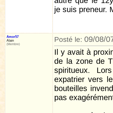
autre que le 12y
je suis preneur.
Amor57
09/08/0
Posté le:
Alain
(Membre)
Il y avait à prox
de la zone de T
spiritueux. Lo
expatrier vers 
bouteilles inven
pas exagérément