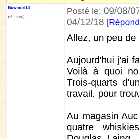
Bowmort13
09/08/0
Posté le:
(Membre)
04/12/18
[
Répond
Allez, un peu de 
Aujourd'hui j'ai f
Voilà à quoi n
Trois-quarts d'u
travail, pour tro
Au magasin Auch
quatre whiskie
Douglas Laing..