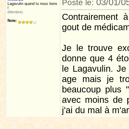
03/01/0
Posté le:
Lagavulin quand tu nous tiens
!
(Membre)
Contrairement à
Note:
gout de médicam
Je le trouve ex
donne que 4 étoi
le Lagavulin. Je
age mais je tr
beaucoup plus "
avec moins de pl
j'ai du mal à m'ar