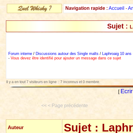
Navigation rapide :
Accueil
-
Ar
Sujet :
L
Forum interne
/
Discussions autour des Single malts
/
Laphroaig 10 ans
-
Vous devez être identifié pour ajouter un message dans ce sujet
Il y a en tout 7 visiteurs en ligne :: 7 inconnus et 0 membre.
Ecri
[
<< < Page précédente
Sujet :
Laphr
Auteur