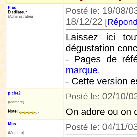
Fred
19/08/0
Posté le:
Distillateur
(Administrateur)
18/12/22
[
Répond
Laissez ici t
dégustation conc
- Pages de réf
marque
.
- Cette version e
piche2
02/10/0
Posté le:
(Membre)
On adore ou on d
Note:
Mos
04/11/0
Posté le:
(Membre)