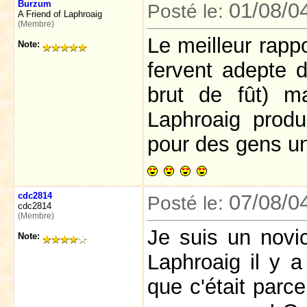
Burzum
01/08/0
Posté le:
A Friend of Laphroaig
(Membre)
Le meilleur rappo
Note:
fervent adepte de
brut de fût) m
Laphroaig produ
pour des gens un
cdc2814
07/08/0
Posté le:
cdc2814
(Membre)
Je suis un novic
Note:
Laphroaig il y a
que c'était parc