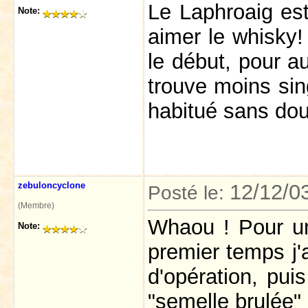
Le Laphroaig est 
Note:
aimer le whisky!
le début, pour au
trouve moins sing
habitué sans do
zebuloncyclone
12/12/0
Posté le:
(Membre)
Whaou ! Pour un
Note:
premier temps j'
d'opération, puis
"semelle brulée"